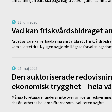
anställningen bara ska pågå några veckor gäller samma a
11 juni 2026
Vad kan friskvårdsbidraget an
Arbetsgivare kan erbjuda sina anställda ett friskvårdsbidra
vara skattefritt. Nyligen avgjorde Högsta förvaltningsd
21 maj 2026
Den auktoriserade redovisni
ekonomisk trygghet – hela v
Många företagare funderar inte över om deras redovisningsko
det är i arbetet bakom siffrorna som kvaliteten avgörs. – 