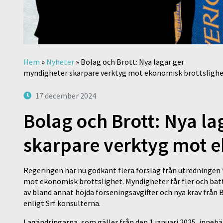
Hem
»
Nyheter
»
Bolag och Brott: Nya lagar ger
myndigheter skarpare verktyg mot ekonomisk brottsligh
17 december 2024
Bolag och Brott: Nya l
skarpare verktyg mot e
Regeringen har nu godkänt flera förslag från utredningen ”
mot ekonomisk brottslighet. Myndigheter får fler och bätt
av bland annat höjda förseningsavgifter och nya krav från 
enligt Srf konsulterna.
Lagändringarna, som gäller från den 1 januari 2025, inneb