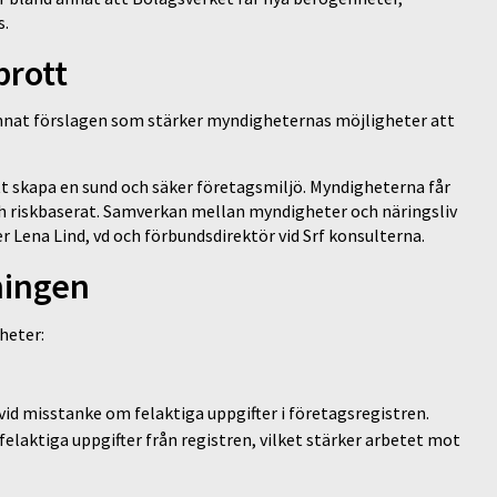
s.
brott
komnat förslagen som stärker myndigheternas möjligheter att
att skapa en sund och säker företagsmiljö. Myndigheterna får
och riskbaserat. Samverkan mellan myndigheter och näringsliv
 Lena Lind, vd och förbundsdirektör vid Srf konsulterna.
tningen
yheter:
 vid misstanke om felaktiga uppgifter i företagsregistren.
elaktiga uppgifter från registren, vilket stärker arbetet mot