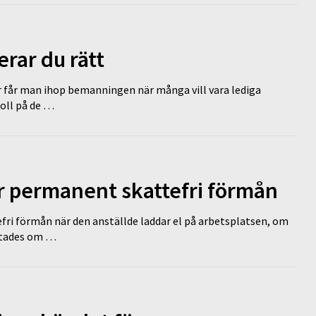
erar du rätt
r får man ihop bemanningen när många vill vara lediga
koll på de …
ir permanent skattefri förmån
efri förmån när den anställde laddar el på arbetsplatsen, om
lutades om …