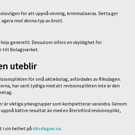
olovligen för att uppnå vinning, kriminaliseras. Detta ger
t agera mot denna typ av brott.
 höjs generellt. Dessutom införs en skyldighet för
 till Bolagsverket.
en uteblir
isionsplikten för små aktiebolag, avfärdades av Riksdagen.
erna, har varit tydliga med att revisionsplikten inte är den
öretag.
ter är viktiga yrkesgrupper som kompletterar varandra. Genom
ppnå bättre resultat än med en återinförd revisionsplikt,
t i sin helhet på
riksdagen.se
.