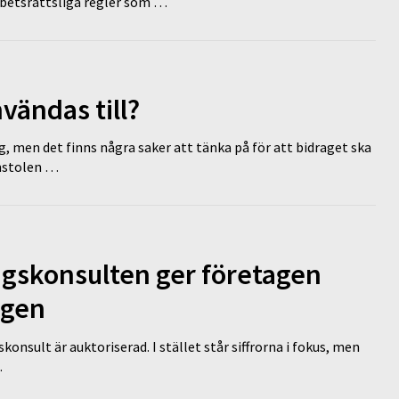
rbetsrättsliga regler som …
vändas till?
g, men det finns några saker att tänka på för att bidraget ska
omstolen …
ngskonsulten ger företagen
ägen
nsult är auktoriserad. I stället står siffrorna i fokus, men
…