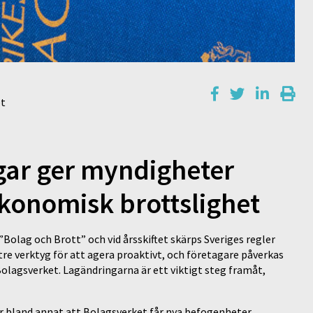
et
agar ger myndigheter
konomisk brottslighet
Bolag och Brott” och vid årsskiftet skärps Sveriges regler
re verktyg för att agera proaktivt, och företagare påverkas
Bolagsverket. Lagändringarna är ett viktigt steg framåt,
är bland annat att Bolagsverket får nya befogenheter,