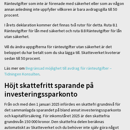
Ränteutgifter som inte är förenade med säkerhet eller som av någon
annan anledning inte uppfyller villkoren är bara avdragsgilla till 50
procent.
I årets deklaration kommer det finnas två rutor för detta. Ruta 8.1
Ränteutgifter för lån med säkerhet och ruta 8.8 Ränteutgifter för lån
utan säkerhet.
Vill du ändra uppgifterna för ränteutgifter utan säkerhet är det
beloppet du har betalt som du ska lägga till. Skatteverket kvoterar
sedan till 50 procent.
Läs mer om
Begränsad möjlighet till avdrag för ränteutgifter –
Tidningen Konsulten
.
Höjt skattefritt sparande på
investeringssparkonto
Från och med den 1 januari 2025 infördes en skattefri grundnivå för
det sammanlagda sparandet på bland annat investeringssparkonto
och kapitalförsäkring. För inkomståret 2025 är den skattefria
grundnivån 150 000 kronor. Den skattefria delen beräknas
automatiskt av Skatteverket och du behöver inte själv göra något