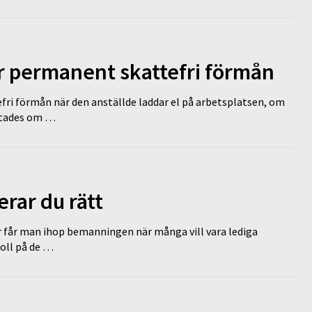
ir permanent skattefri förmån
efri förmån när den anställde laddar el på arbetsplatsen, om
lutades om …
erar du rätt
r får man ihop bemanningen när många vill vara lediga
koll på de …