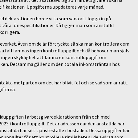
 säkerställa att det skatteavdrag som arbetsgivaren ska ha
fikationen. Uppgifterna uppdateras varje månad.
ed deklarationen borde vi ta som vana att logga in på
 våra lönespecifikationer. Då ligger man som anställd
 korrigera.
tteverket. Även om de är förtryckta så ska man kontrollera dem
ssa fall lämnas ingen kontrolluppgift och då behöver man själv
el ingen skyldighet att lämna en kontrolluppgift om
nken. Detsamma gäller om den totala inkomsträntan hos
takta motparten om det har blivit fel och se vad som är rätt.
ifterna.
viduppgiften i arbetsgivardeklarationen från och med
023 i kontrolluppgift. Det är adressen där den anställda har
nställda har sitt tjänsteställe i bostaden. Dessa uppgifter har
ar uppgifter för att kontrollera rimligheten i de avdrag som