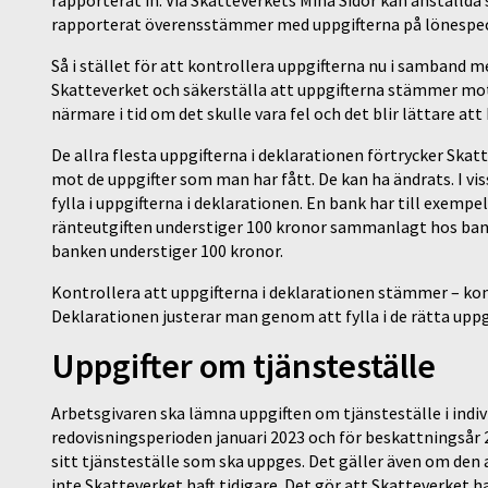
rapporterat in. Via Skatteverkets Mina Sidor kan anställda
rapporterat överensstämmer med uppgifterna på lönespeci
Så i stället för att kontrollera uppgifterna nu i samband m
Skatteverket och säkerställa att uppgifterna stämmer mot
närmare i tid om det skulle vara fel och det blir lättare att
De allra flesta uppgifterna i deklarationen förtrycker Ska
mot de uppgifter som man har fått. De kan ha ändrats. I vi
fylla i uppgifterna i deklarationen. En bank har till exemp
ränteutgiften understiger 100 kronor sammanlagt hos ba
banken understiger 100 kronor.
Kontrollera att uppgifterna i deklarationen stämmer – kon
Deklarationen justerar man genom att fylla i de rätta uppg
Uppgifter om tjänsteställe
Arbetsgivaren ska lämna uppgiften om tjänsteställe i indi
redovisningsperioden januari 2023 och för beskattningsår 2
sitt tjänsteställe som ska uppges. Det gäller även om den a
inte Skatteverket haft tidigare. Det gör att Skatteverket h