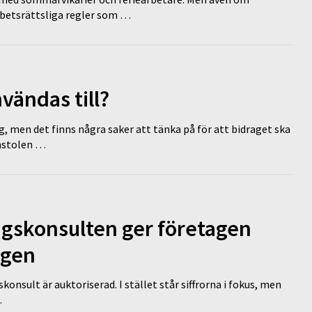
rbetsrättsliga regler som …
vändas till?
g, men det finns några saker att tänka på för att bidraget ska
omstolen …
ngskonsulten ger företagen
ägen
nsult är auktoriserad. I stället står siffrorna i fokus, men
…