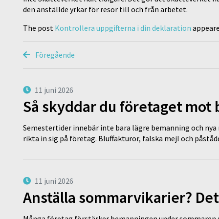
den anställde yrkar för resor till och från arbetet.
The post
Kontrollera uppgifterna i din deklaration
appeare
Föregående
11 juni 2026
Så skyddar du företaget mot
Semestertider innebär inte bara lägre bemanning och nya ru
rikta in sig på företag. Bluffakturor, falska mejl och påstå
11 juni 2026
Anställa sommarvikarier? Det
Många företag förstärker bemanningen under sommaren m