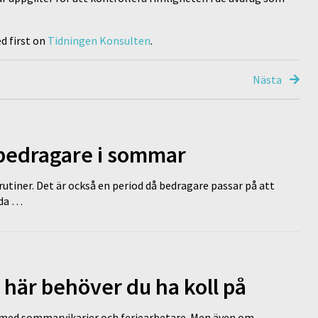
d first on
Tidningen Konsulten
.
Nästa
 bedragare i sommar
tiner. Det är också en period då bedragare passar på att
dda …
 här behöver du ha koll på
ed sommarvikarier och feriearbetare. Men även om