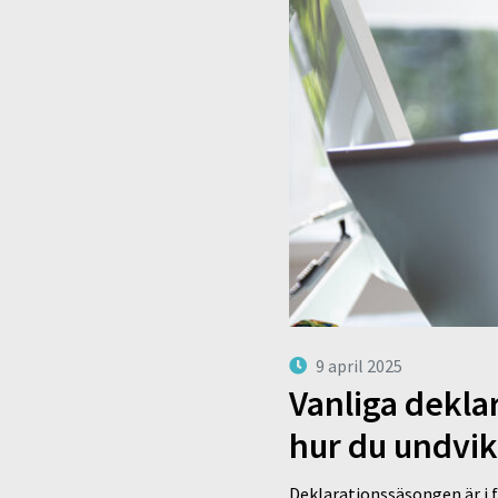
9 april 2025
Vanliga dekla
hur du undvi
Deklarationssäsongen är i f