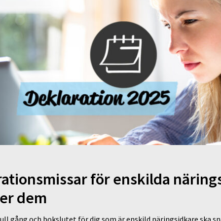
rationsmissar för enskilda näring
ker dem
ull gång och bokslutet för dig som är enskild näringsidkare ska sn